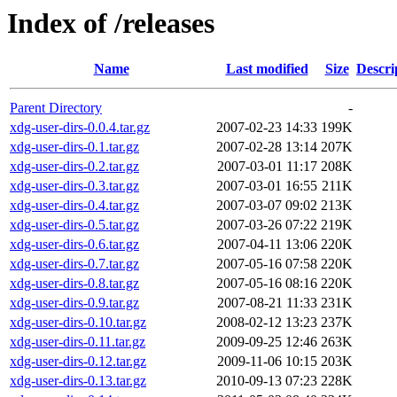
Index of /releases
Name
Last modified
Size
Descri
Parent Directory
-
xdg-user-dirs-0.0.4.tar.gz
2007-02-23 14:33
199K
xdg-user-dirs-0.1.tar.gz
2007-02-28 13:14
207K
xdg-user-dirs-0.2.tar.gz
2007-03-01 11:17
208K
xdg-user-dirs-0.3.tar.gz
2007-03-01 16:55
211K
xdg-user-dirs-0.4.tar.gz
2007-03-07 09:02
213K
xdg-user-dirs-0.5.tar.gz
2007-03-26 07:22
219K
xdg-user-dirs-0.6.tar.gz
2007-04-11 13:06
220K
xdg-user-dirs-0.7.tar.gz
2007-05-16 07:58
220K
xdg-user-dirs-0.8.tar.gz
2007-05-16 08:16
220K
xdg-user-dirs-0.9.tar.gz
2007-08-21 11:33
231K
xdg-user-dirs-0.10.tar.gz
2008-02-12 13:23
237K
xdg-user-dirs-0.11.tar.gz
2009-09-25 12:46
263K
xdg-user-dirs-0.12.tar.gz
2009-11-06 10:15
203K
xdg-user-dirs-0.13.tar.gz
2010-09-13 07:23
228K